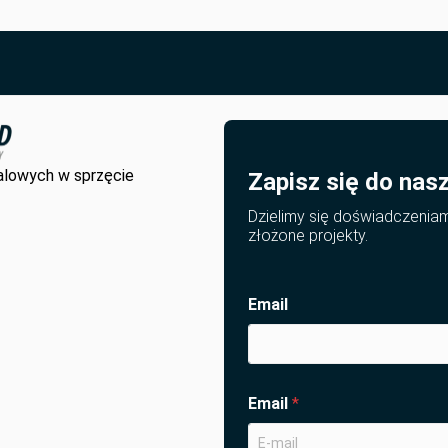
alowych w sprzęcie
Zapisz się do nas
Dzielimy się doświadczenia
złożone projekty.
Email
Email
*