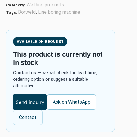
Welding products
Category:
Borweld
Line boring machine
Tags:
,
AVAILABLE ON REQUEST
This product is currently not
in stock
Contact us — we will check the lead time,
ordering option or suggest a suitable
alternative.
Send inquiry
Ask on WhatsApp
Contact