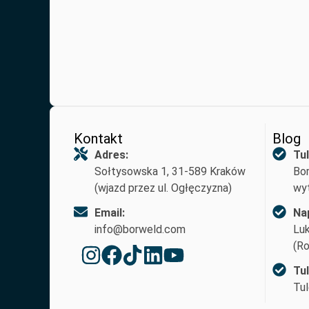
Kontakt
Blog
Adres:
Tul
Sołtysowska 1, 31-589 Kraków
Bor
(wjazd przez ul. Ogłęczyzna)
wyt
Email:
Na
info@borweld.com
Lu
(Ro
Tu
Tul