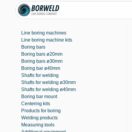
Line boring machines
Line boring machine kits
Boring bars
Boring bars ø20mm
Boring bars ø30mm
Boring bar ø40mm
Shafts for welding
Shafts for welding ø30mm
Shafts for welding ø40mm
Boring bar mount
Centering kits
Products for boring
Welding products
Measuring tools
Additional equipment