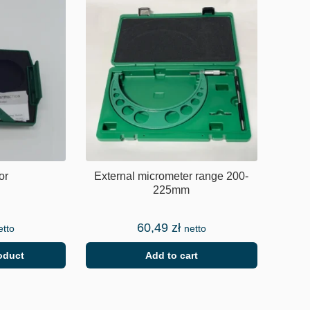
or
External micrometer range 200-
225mm
60,49
zł
etto
netto
oduct
Add to cart