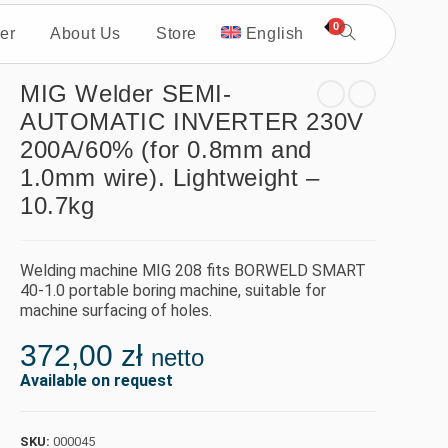
0
er
About Us
Store
English
MIG Welder SEMI-
AUTOMATIC INVERTER 230V
200A/60% (for 0.8mm and
1.0mm wire). Lightweight –
10.7kg
Welding machine MIG 208 fits BORWELD SMART
40-1.0 portable boring machine, suitable for
machine surfacing of holes.
372,00
zł
netto
Available on request
SKU:
000045