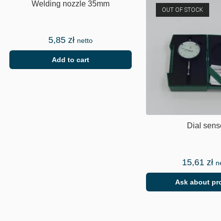
Welding nozzle 35mm
OUT OF STOCK
5,85
zł
netto
Add to cart
Dial sens
15,61
zł
n
Ask about pr