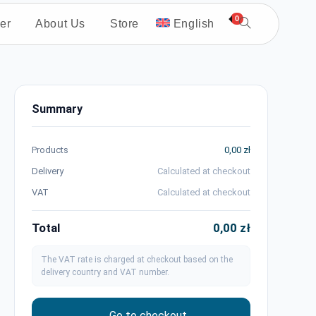
0
er
About Us
Store
English
Summary
Products
0,00
zł
Delivery
Calculated at checkout
VAT
Calculated at checkout
Total
0,00
zł
The VAT rate is charged at checkout based on the
delivery country and VAT number.
→ Go to checkout