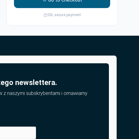
SSL secure payment
zego newslettera.
mi z naszymi subskrybentami i omawiamy