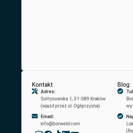
Kontakt
Blog
Adres:
Tul
Sołtysowska 1, 31-589 Kraków
Bor
(wjazd przez ul. Ogłęczyzna)
wyt
Email:
Na
info@borweld.com
Lu
(Ro