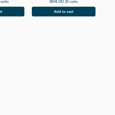
804,00
zł
netto
netto
rt
Add to cart