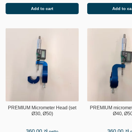
Add to cart
Add to ca
PREMIUM Micrometer Head (set
PREMIUM micromete
Ø30, Ø50)
Ø40, Ø50
360,00
zł
360,00
zł
netto