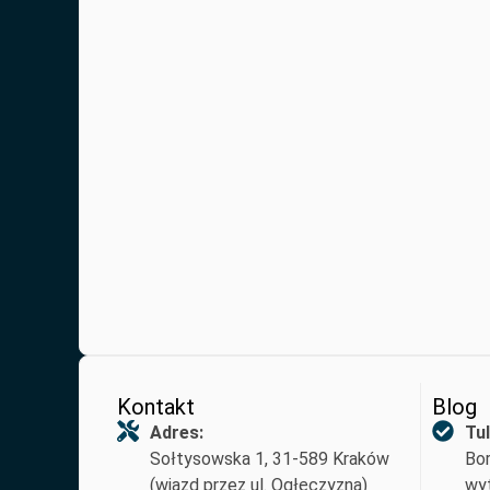
Kontakt
Blog
Adres:
Tul
Sołtysowska 1, 31-589 Kraków
Bor
(wjazd przez ul. Ogłęczyzna)
wyt