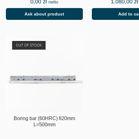
0,00
zł
1.080,00
zł
netto
Ask about product
Add to ca
OUT OF STOCK
Boring bar (60HRC) fi20mm
L=500mm