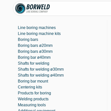
Line boring machines
Line boring machine kits
Boring bars
Boring bars ø20mm
Boring bars ø30mm
Boring bar ø40mm
Shafts for welding
Shafts for welding ø30mm
Shafts for welding ø40mm
Boring bar mount
Centering kits
Products for boring
Welding products
Measuring tools
Additional equipment