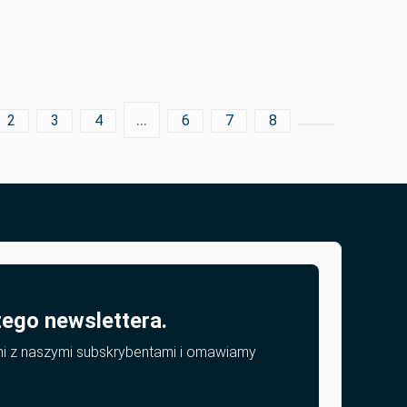
…
2
3
4
6
7
8
zego newslettera.
mi z naszymi subskrybentami i omawiamy