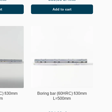
rt
Add to cart
C) fi30mm
Boring bar (60HRC) fi30mm
mm
L=500mm