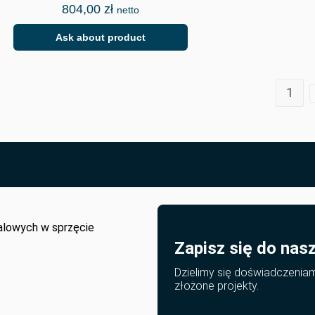
804,00
zł
netto
Ask about product
1
alowych w sprzęcie
Zapisz się do nas
Dzielimy się doświadczenia
złożone projekty.