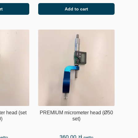
rt
Add to cart
r head (set
PREMIUM micrometer head (Ø50
)
set)
360,00
zł
netto
netto