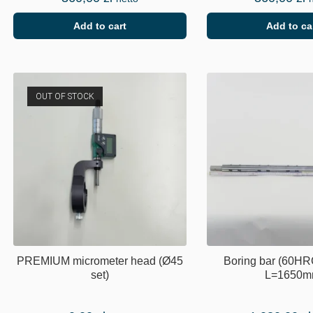
Add to cart
Add to ca
OUT OF STOCK
PREMIUM micrometer head (Ø45
Boring bar (60HR
set)
L=1650