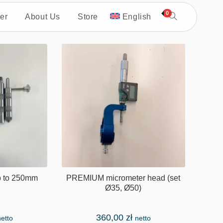
0
er
About Us
Store
English
p to 250mm
PREMIUM micrometer head (set
Ø35, Ø50)
360,00
zł
netto
netto