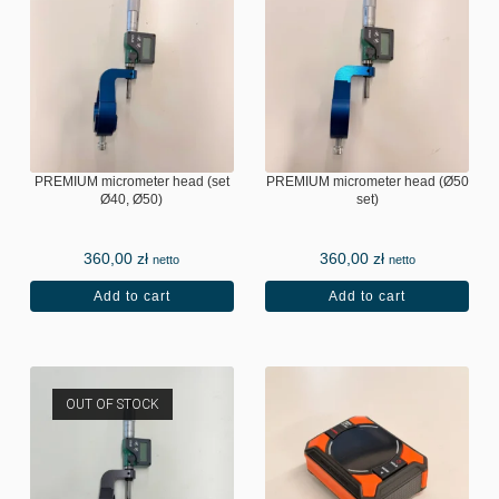
PREMIUM micrometer head (set
PREMIUM micrometer head (Ø50
Ø40, Ø50)
set)
360,00
zł
360,00
zł
netto
netto
Add to cart
Add to cart
OUT OF STOCK