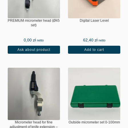
PREMIUM micrometer head (Ø45
Digital Laser Level
set)
0,00
zł
62,40
zł
netto
netto
Ask about product
Add to cart
Micrometer head for fine
Outside micrometer set 0-100mm
adjustment of knife extension –