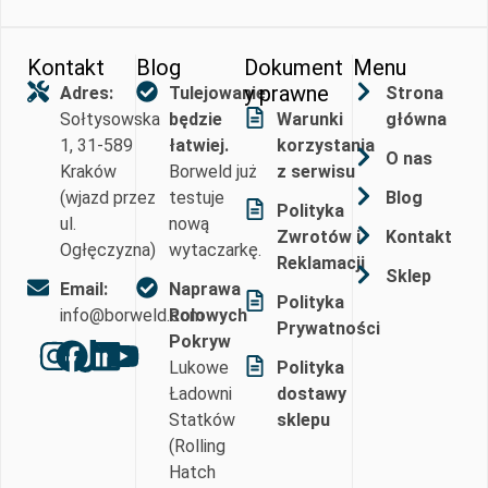
Kontakt
Blog
Dokument
Menu
y prawne
Adres:
Tulejowanie
Strona
Sołtysowska
będzie
Warunki
główna
1, 31-589
łatwiej.
korzystania
O nas
Kraków
Borweld już
z serwisu
(wjazd przez
testuje
Blog
Polityka
ul.
nową
Zwrotów i
Kontakt
Ogłęczyzna)
wytaczarkę.
Reklamacji
Sklep
Email:
Naprawa
Polityka
info@borweld.com
Rolowych
Prywatności
Pokryw
Lukowe
Polityka
Ładowni
dostawy
Statków
sklepu
(Rolling
Hatch