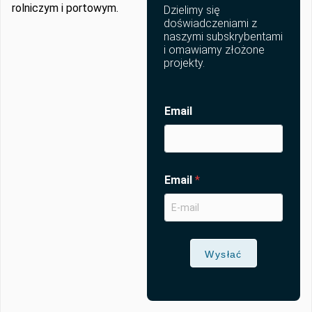
rolniczym i portowym.
Dzielimy się
doświadczeniami z
naszymi subskrybentami
i omawiamy złożone
projekty.
Email
Email
*
Wysłać