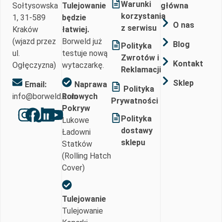
Warunki
Sołtysowska
Tulejowanie
główna
korzystania
1, 31-589
będzie
O nas
z serwisu
Kraków
łatwiej.
(wjazd przez
Borweld już
Blog
Polityka
ul.
testuje nową
Zwrotów i
Kontakt
Ogłęczyzna)
wytaczarkę.
Reklamacji
Sklep
Email:
Naprawa
Polityka
info@borweld.com
Rolowych
Prywatności
Pokryw
Polityka
Lukowe
dostawy
Ładowni
sklepu
Statków
(Rolling Hatch
Cover)
Tulejowanie
Tulejowanie