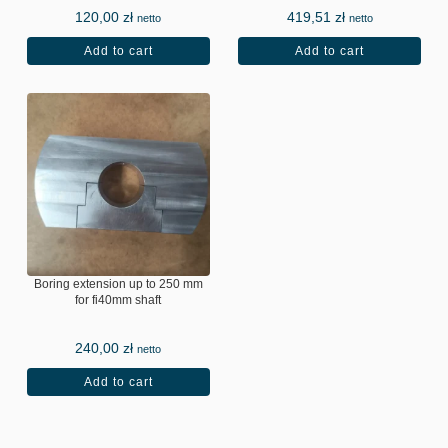
120,00
zł
419,51
zł
netto
netto
Add to cart
Add to cart
Boring extension up to 250 mm
for fi40mm shaft
240,00
zł
netto
Add to cart