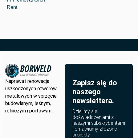
Rent
Naprawa i renowacja
Zapisz się do
uszkodzonych otworów
naszego
metalowych w sprzęcie
newslettera.
budowlanym, leśnym,
rolniczym i portowym.
Dzielimy się
doświadczeniami z
naszymi subskrybentami
i omawiamy złożone
projekty.