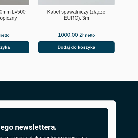
i40mm L=500
Kabel spawalniczy (złącze
kopiczny
EURO), 3m
1000,00
zł
netto
netto
szyka
Dodaj do koszyka
zego newslettera.
mi z naszymi subskrybentami i omawiamy