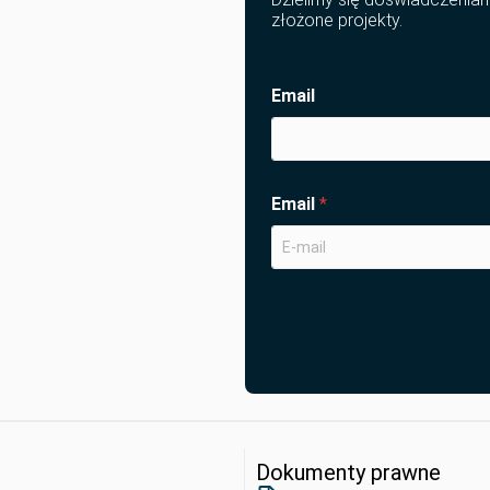
złożone projekty.
Email
Email
*
Dokumenty prawne