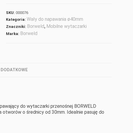
SKU:
000076
Wały do napawania ø40mm
Kategoria:
Borweld
Mobilne wytaczarki
Znaczniki:
,
Borweld
Marka:
 DODATKOWE
apawający do wytaczarki przenośnej BORWELD
a otworów o średnicy od 30mm. Idealnie pasuję do