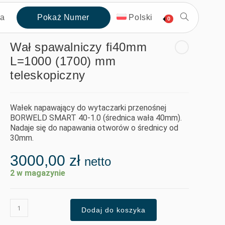
ta
Pokaż Numer
Polski
0
Wał spawalniczy fi40mm
L=1000 (1700) mm
teleskopiczny
Wałek napawający do wytaczarki przenośnej
BORWELD SMART 40-1.0 (średnica wała 40mm).
Nadaje się do napawania otworów o średnicy od
30mm.
3000,00
zł
netto
2 w magazynie
Dodaj do koszyka