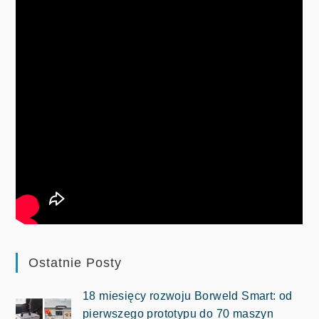
Ostatnie Posty
18 miesięcy rozwoju Borweld Smart: od
pierwszego prototypu do 70 maszyn