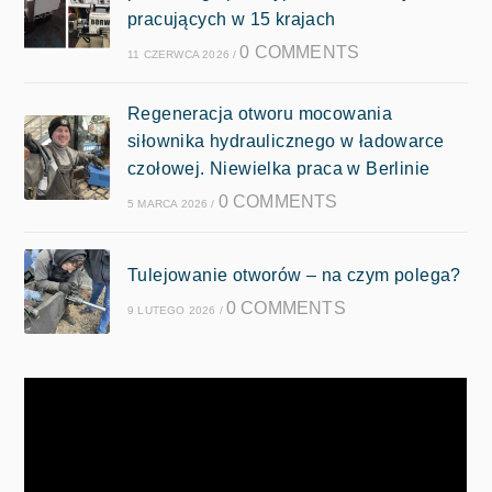
pracujących w 15 krajach
0 COMMENTS
11 CZERWCA 2026
/
Regeneracja otworu mocowania
siłownika hydraulicznego w ładowarce
czołowej. Niewielka praca w Berlinie
0 COMMENTS
5 MARCA 2026
/
Tulejowanie otworów – na czym polega?
0 COMMENTS
9 LUTEGO 2026
/