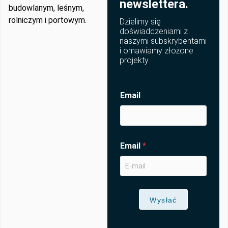
newslettera.
budowlanym, leśnym,
rolniczym i portowym.
Dzielimy się
doświadczeniami z
naszymi subskrybentami
i omawiamy złożone
projekty.
Email
Email
*
Wysłać