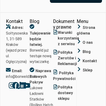
Kontakt
Blog
Dokument
Menu
y prawne
Adres:
Strona
Warunki
Sołtysowska
Tulejowanie
główna
korzystania
1, 31-589
będzie
O nas
z serwisu
Kraków
łatwiej.
(wjazd przez
Borweld już
Blog
Polityka
ul.
testuje nową
Zwrotów i
Kontakt
Ogłęczyzna)
wytaczarkę.
Reklamacji
Sklep
Email:
Naprawa
Polityka
info@borweld.com
Rolowych
Prywatności
Pokryw
Polityka
Lukowe
dostawy
Ładowni
sklepu
Statków
(Rolling Hatch