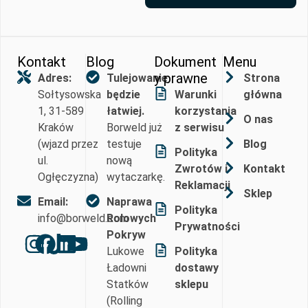
Kontakt
Blog
Dokument
Menu
y prawne
Adres:
Tulejowanie
Strona
Sołtysowska
będzie
Warunki
główna
1, 31-589
łatwiej.
korzystania
O nas
Kraków
Borweld już
z serwisu
(wjazd przez
testuje
Blog
Polityka
ul.
nową
Zwrotów i
Kontakt
Ogłęczyzna)
wytaczarkę.
Reklamacji
Sklep
Email:
Naprawa
Polityka
info@borweld.com
Rolowych
Prywatności
Pokryw
Lukowe
Polityka
Ładowni
dostawy
Statków
sklepu
(Rolling