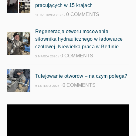
pracujących w 15 krajach
0 COMMENTS
11 CZERWCA 2026
/
Regeneracja otworu mocowania
siłownika hydraulicznego w ładowarce
czołowej. Niewielka praca w Berlinie
0 COMMENTS
5 MARCA 2026
/
Tulejowanie otworów – na czym polega?
0 COMMENTS
9 LUTEGO 2026
/