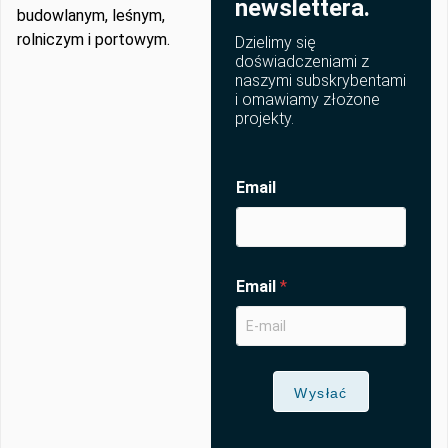
newslettera.
budowlanym, leśnym,
rolniczym i portowym.
Dzielimy się
doświadczeniami z
naszymi subskrybentami
i omawiamy złożone
projekty.
Email
Email
*
Wysłać