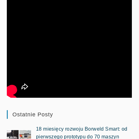
Ostatnie Posty
18 miesięcy rozwoju Borweld Smart: od
pierwszego prototypu do 70 maszyn