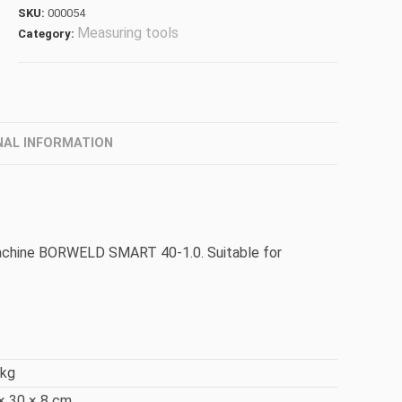
SKU:
000054
Measuring tools
Category:
NAL INFORMATION
achine BORWELD SMART 40-1.0. Suitable for
 kg
× 30 × 8 cm