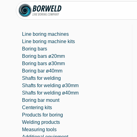
Line boring machines
Line boring machine kits
Boring bars
Boring bars ø20mm
Boring bars ø30mm
Boring bar ø40mm
Shafts for welding
Shafts for welding ø30mm
Shafts for welding ø40mm
Boring bar mount
Centering kits
Products for boring
Welding products
Measuring tools
Additional equipment