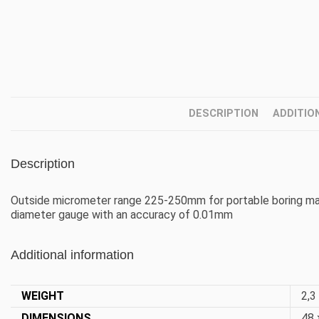
DESCRIPTION
ADDITIO
Description
Outside micrometer range 225-250mm for portable boring m
diameter gauge with an accuracy of 0.01mm
Additional information
WEIGHT
2,3
DIMENSIONS
48 