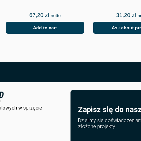
67,20
zł
31,20
zł
netto
n
Add to cart
Ask about pr
alowych w sprzęcie
Zapisz się do nas
Dzielimy się doświadczenia
złożone projekty.