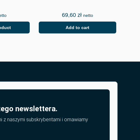
69,60
zł
etto
netto
oduct
Add to cart
zego newslettera.
mi z naszymi subskrybentami i omawiamy