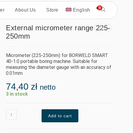
0
er
About Us
Store
English
External micrometer range 225-
250mm
Micrometer (225-250mm) for BORWELD SMART
40-1.0 portable boring machine. Suitable for
measuring the diameter gauge with an accuracy of
0.01mm
74,40
zł
netto
3 in stock
Add to cart