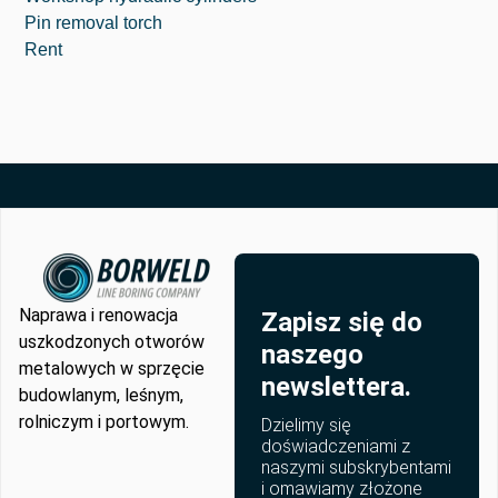
Pin removal torch
Rent
Naprawa i renowacja
Zapisz się do
uszkodzonych otworów
naszego
metalowych w sprzęcie
newslettera.
budowlanym, leśnym,
rolniczym i portowym.
Dzielimy się
doświadczeniami z
naszymi subskrybentami
i omawiamy złożone