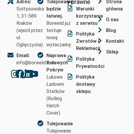
y prawne
Adres:
Tulejowanie
Strona
Sołtysowska
będzie
Warunki
główna
1, 31-589
łatwiej.
korzystania
O nas
Kraków
Borweld już
z serwisu
(wjazd przez
testuje
Blog
Polityka
ul.
nową
Zwrotów i
Kontakt
Ogłęczyzna)
wytaczarkę.
Reklamacji
Sklep
Email:
Naprawa
Polityka
info@borweld.com
Rolowych
Prywatności
Pokryw
Lukowe
Polityka
Ładowni
dostawy
Statków
sklepu
(Rolling
Hatch
Cover)
Tulejowanie
Tulejowanie