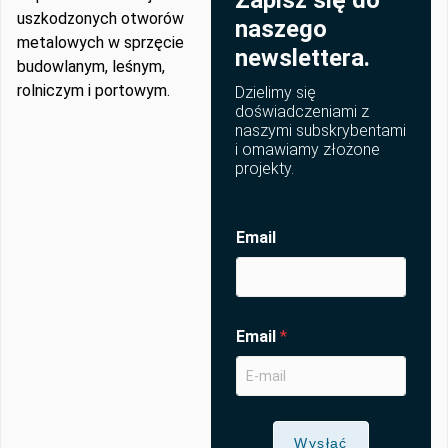
Zapisz się do
uszkodzonych otworów
naszego
metalowych w sprzęcie
newslettera.
budowlanym, leśnym,
rolniczym i portowym.
Dzielimy się
doświadczeniami z
naszymi subskrybentami
i omawiamy złożone
projekty.
Email
Email
*
Wysłać