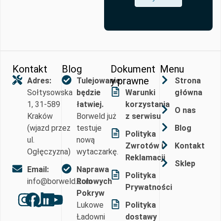
Kontakt
Blog
Dokument
Menu
y prawne
Adres:
Tulejowanie
Strona
Sołtysowska
będzie
Warunki
główna
1, 31-589
łatwiej.
korzystania
O nas
Kraków
Borweld już
z serwisu
(wjazd przez
testuje
Blog
Polityka
ul.
nową
Zwrotów i
Kontakt
Ogłęczyzna)
wytaczarkę.
Reklamacji
Sklep
Email:
Naprawa
Polityka
info@borweld.com
Rolowych
Prywatności
Pokryw
Lukowe
Polityka
Ładowni
dostawy