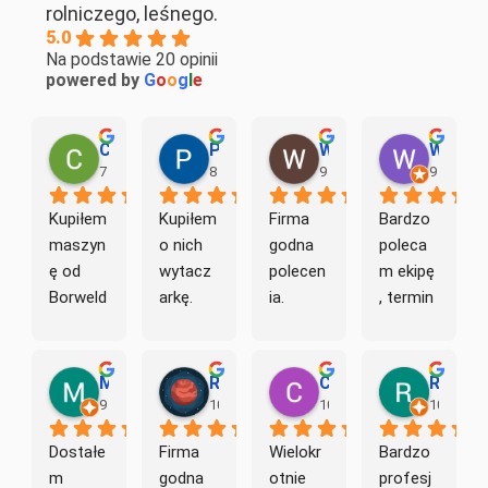
rolniczego, leśnego.
5.0
Na podstawie 20 opinii
powered by
G
o
o
g
l
e
Chevota22
Piotr L.
Wojtek S.
Wojciech Ś.
7 miesięcy temu
8 miesięcy temu
9 miesięcy temu
9 miesię
Kupiłem 
Kupiłem 
Firma 
Bardzo 
maszyn
o nich 
godna 
poleca
ę od 
wytacz
polecen
m ekipę 
Borweld
arkę. 
ia.  
, termin 
. To 
Wszyst
Wszyst
zgodnie 
świetna 
ko 
ko 
z 
firma, z 
zgodnie 
wykona
ustaleni
Michał B.
Rafał B.
Czesław K.
Robert
którą 
z 
ne 
ami 
9 miesięcy temu
10 miesięcy temu
10 miesięcy temu
10 miesi
warto 
opisem, 
zgodnie 
jakość 
Dostałe
Firma 
Wielokr
Bardzo 
współpr
widać 
z 
na 
m 
godna 
otnie 
profesj
acować
że 
ustaleni
wysoki