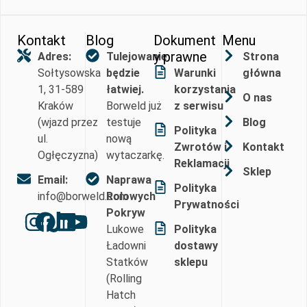
łożysk, 
maszyn
Kontakt
Blog
Dokument
Menu
a jest 
y prawne
Adres:
Tulejowanie
Strona
łatwa w 
Sołtysowska
będzie
Warunki
główna
montaż
1, 31-589
łatwiej.
korzystania
u i 
O nas
Kraków
Borweld już
z serwisu
ustawie
(wjazd przez
testuje
Blog
niu ze 
Polityka
ul.
nową
względu 
Zwrotów i
Kontakt
Ogłęczyzna)
wytaczarkę.
na 
Reklamacji
Sklep
swoją 
Email:
Naprawa
Polityka
kompak
info@borweld.com
Rolowych
Prywatności
towość 
Pokryw
i 
Lukowe
Polityka
zwrotn
Ładowni
dostawy
ość. 
Statków
sklepu
Myślę, 
(Rolling
że 
Hatch