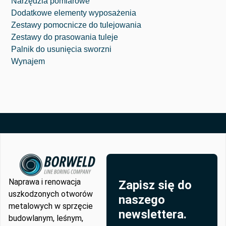
zwłasz
Narzędzia pomiarowe
cza 
Dodatkowe elementy wyposażenia
biorąc 
Zestawy pomocnicze do tulejowania
pod 
Zestawy do prasowania tuleje
uwagę 
Palnik do usunięcia sworzni
jej 
Wynajem
rozmiar. 
Może 
ciąć 
znaczni
e 
większą 
głęboko
ść niż 
maszyn
Naprawa i renowacja
y, z 
Zapisz się do
uszkodzonych otworów
którymi 
naszego
metalowych w sprzęcie
miałem 
newslettera.
budowlanym, leśnym,
do 