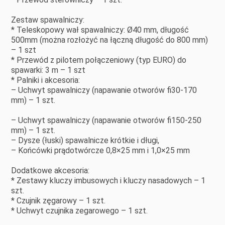
Zestaw spawalniczy:
* Teleskopowy wał spawalniczy: Ø40 mm, długość
500mm (można rozłożyć na łączną długość do 800 mm)
– 1 szt
* Przewód z pilotem połączeniowy (typ EURO) do
spawarki: 3 m – 1 szt
* Palniki i akcesoria:
– Uchwyt spawalniczy (napawanie otworów fi30-170
mm) – 1 szt.
– Uchwyt spawalniczy (napawanie otworów fi150-250
mm) – 1 szt.
– Dysze (łuski) spawalnicze krótkie i długi,
– Końcówki prądotwórcze 0,8×25 mm i 1,0×25 mm
Dodatkowe akcesoria:
* Zestawy kluczy imbusowych i kluczy nasadowych – 1
szt.
* Czujnik zęgarowy – 1 szt.
* Uchwyt czujnika zegarowego – 1 szt.