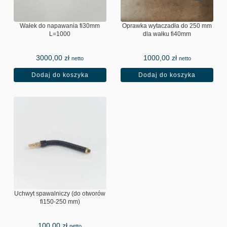
yczni 
e są 
ludzie.
niezwyk
Wałek do napawania fi30mm
Oprawka wytaczadła do 250 mm
Ceny 
le 
L=1000
dla wałku fi40mm
bardzo 
dobrze 
przystę
wykona
3000,00
zł
1000,00
zł
netto
netto
pne!!
ne. 
Dodaj do koszyka
Dodaj do koszyka
Straszn
Widać, 
ie się 
że 
cieszę, 
projekt 
że 
został 
trafiłem 
staranni
do tej 
e 
firmy i 
przemy
nie 
ślany, a 
mam 
obróbka 
zamiaru 
i 
Uchwyt spawalniczy (do otworów
szukać 
produkc
fi150-250 mm)
nikogo 
ja są na 
innego.
najwyżs
100,00
zł
netto