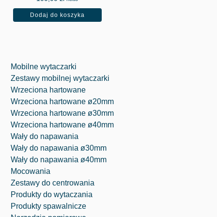
Serdecz
zym 
Dodaj do koszyka
nie 
poziomi
pozdra
e. 
wia 
Jestem 
firma 
pod 
SŁAWP
ogromn
Mobilne wytaczarki
OL!!!
ym 
Zestawy mobilnej wytaczarki
Do 
wrażeni
Wrzeciona hartowane
zobacz
em 
Wrzeciona hartowane ø20mm
enia!!
momen
Wrzeciona hartowane ø30mm
tu 
Wrzeciona hartowane ø40mm
obroto
Wały do napawania
wego, 
Wały do napawania ø30mm
jaki 
Wały do napawania ø40mm
oferuje 
Mocowania
ta 
Zestawy do centrowania
maszyn
Produkty do wytaczania
a, 
⁠Produkty spawalnicze