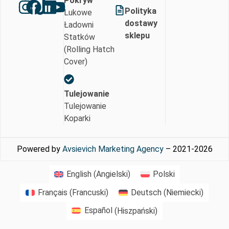
Pokryw
Polityka
Lukowe
dostawy
Ładowni
sklepu
Statków
(Rolling Hatch
Cover)
Tulejowanie
Tulejowanie
Koparki
Powered by
Avsievich Marketing Agency
– 2021-2026
English
(
Angielski
)
Polski
Français
(
Francuski
)
Deutsch
(
Niemiecki
)
Español
(
Hiszpański
)