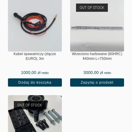
OUT OF STOCK
Kabel spawalniczy (złącze
Wrzeciono hartowane (60HRC)
EURO), 3m
fi40mm L=750mm
1000,00
zł
3000,00
zł
netto
netto
Dodaj do koszyka
Zapytaj o produkt
OUT OF STOCK