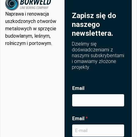
Naprawa i renowacja
Zapisz się do
uszkodzonych otworów
naszego
metalowych w sprzęcie
newslettera.
budowlanym, leśnym,
rolniczym i portowym.
Dzielimy się
doświadczeniami z
naszymi subskrybentami
i omawiamy złożone
projekty.
Email
Email
*