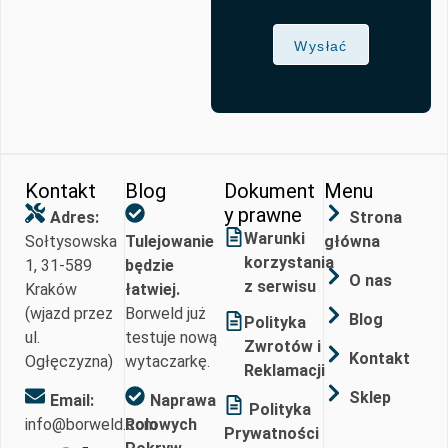
Wysłać
Kontakt
Blog
Dokument
Menu
y prawne
Adres:
Strona
Warunki
Sołtysowska
Tulejowanie
główna
korzystania
1, 31-589
będzie
O nas
z serwisu
Kraków
łatwiej.
(wjazd przez
Borweld już
Blog
Polityka
ul.
testuje nową
Zwrotów i
Kontakt
Ogłęczyzna)
wytaczarkę.
Reklamacji
Sklep
Email:
Naprawa
Polityka
info@borweld.com
Rolowych
Prywatności