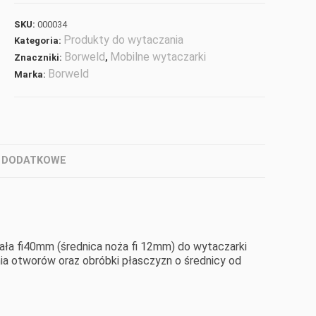
SKU:
000034
Produkty do wytaczania
Kategoria:
Borweld
Mobilne wytaczarki
Znaczniki:
,
Borweld
Marka:
 DODATKOWE
ła fi40mm (średnica noża fi 12mm) do wytaczarki
a otworów oraz obróbki płasczyzn o średnicy od