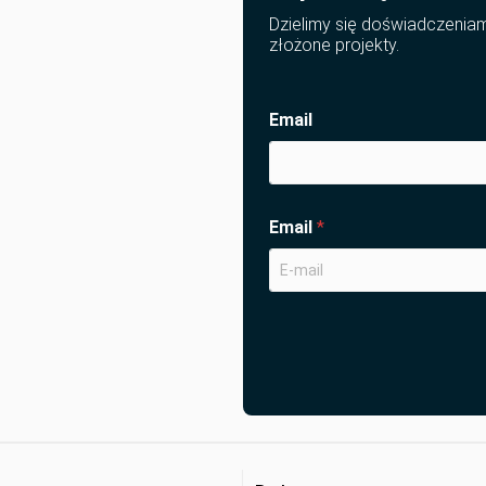
Dzielimy się doświadczenia
złożone projekty.
Email
Email
*