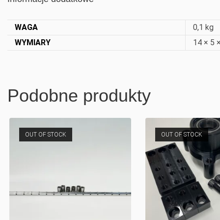
WAGA
0,1 kg
WYMIARY
14 × 5 
Podobne produkty
OUT OF STOCK
OUT OF STOCK