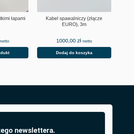
kimi łapami
Kabel spawalniczy (złącze
EURO), 3m
1000,00
zł
netto
netto
odukt
Dodaj do koszyka
zego newslettera.