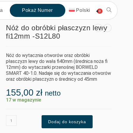
ta
Pokaż Numer
Polski
0
Nóż do obróbki płasczyzn lewy
fi12mm -S12L80
Nóż do wytacznia otworów oraz obróbki
płasczyzn lewy do wała fi40mm (średnica noża fi
12mm) do wytaczarki przenośnej BORWELD
SMART 40-1.0. Nadaje się do wytaczania otworów
oraz obróbki płasczyzn o średnicy od 45mm
155,00
zł
netto
17 w magazynie
Dodaj do koszyka