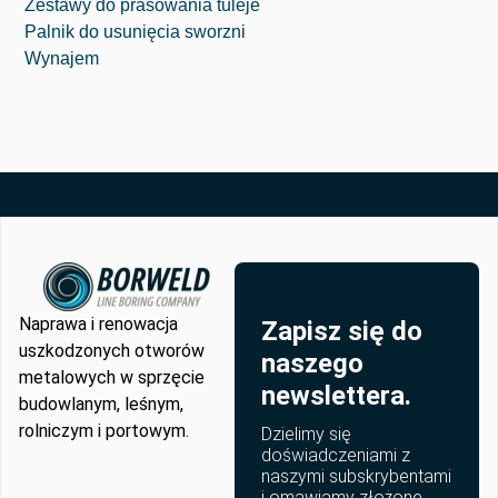
Zestawy do prasowania tuleje
Palnik do usunięcia sworzni
Wynajem
Naprawa i renowacja
Zapisz się do
uszkodzonych otworów
naszego
metalowych w sprzęcie
newslettera.
budowlanym, leśnym,
rolniczym i portowym.
Dzielimy się
doświadczeniami z
naszymi subskrybentami
i omawiamy złożone