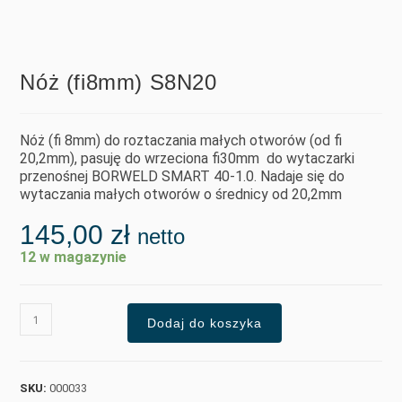
Nóż (fi8mm) S8N20
Nóż (fi 8mm) do roztaczania małych otworów (od fi
20,2mm), pasuję do wrzeciona fi30mm do wytaczarki
przenośnej BORWELD SMART 40-1.0. Nadaje się do
wytaczania małych otworów o średnicy od 20,2mm
145,00
zł
netto
12 w magazynie
Dodaj do koszyka
SKU:
000033