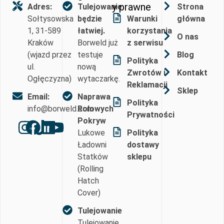
y prawne
Adres:
Tulejowanie
Strona
Sołtysowska
będzie
Warunki
główna
1, 31-589
łatwiej.
korzystania
O nas
Kraków
Borweld już
z serwisu
(wjazd przez
testuje
Blog
Polityka
ul.
nową
Zwrotów i
Kontakt
Ogłęczyzna)
wytaczarkę.
Reklamacji
Sklep
Email:
Naprawa
Polityka
info@borweld.com
Rolowych
Prywatności
Pokryw
Lukowe
Polityka
Ładowni
dostawy
Statków
sklepu
(Rolling
Hatch
Cover)
Tulejowanie
Tulejowanie