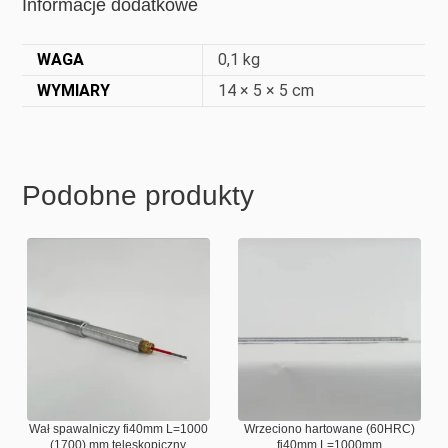
Informacje dodatkowe
WAGA
0,1 kg
WYMIARY
14 × 5 × 5 cm
Podobne produkty
Wał spawalniczy fi40mm L=1000
Wrzeciono hartowane (60HRC)
(1700) mm teleskopiczny
fi40mm L=1000mm