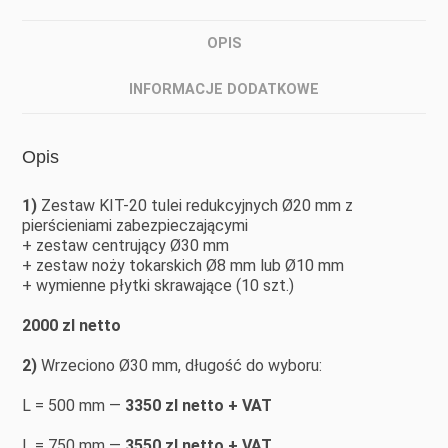
OPIS
INFORMACJE DODATKOWE
Opis
1)
Zestaw KIT-20 tulei redukcyjnych Ø20 mm z
pierścieniami zabezpieczającymi
+ zestaw centrujący Ø30 mm
+ zestaw noży tokarskich Ø8 mm lub Ø10 mm
+ wymienne płytki skrawające (10 szt.)
2000 zl netto
2)
Wrzeciono Ø30 mm, długość do wyboru:
L = 500 mm —
3350 zl netto + VAT
L = 750 mm —
3550 zl netto + VAT