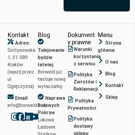
Kontakt
Blog
Dokument
Menu
y prawne
Adres:
Strona
Warunki
Sołtysowska
Tulejowanie
główna
korzystania
1, 31-589
będzie
O nas
z serwisu
Kraków
łatwiej.
(wjazd przez
Borweld już
Blog
Polityka
ul.
testuje nową
Zwrotów i
Kontakt
Ogłęczyzna)
wytaczarkę.
Reklamacji
Sklep
Email:
Naprawa
Polityka
info@borweld.com
Rolowych
Prywatności
Pokryw
Polityka
Lukowe
dostawy
Ładowni
sklepu
Statków