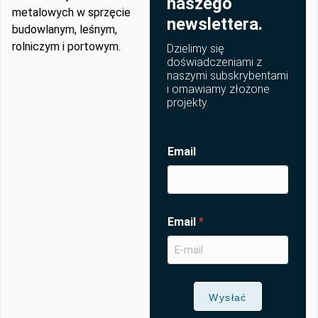
naszego
metalowych w sprzęcie
newslettera.
budowlanym, leśnym,
rolniczym i portowym.
Dzielimy się
doświadczeniami z
naszymi subskrybentami
i omawiamy złożone
projekty.
Email
Email
*
Wysłać