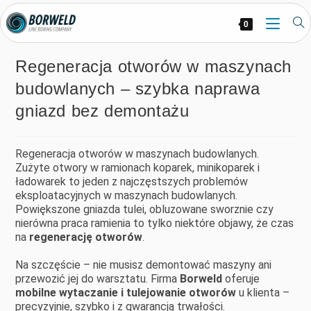
0
Regeneracja otworów w maszynach
budowlanych – szybka naprawa
gniazd bez demontażu
Regeneracja otworów w maszynach budowlanych.
Zużyte otwory w ramionach koparek, minikoparek i
ładowarek to jeden z najczęstszych problemów
eksploatacyjnych w maszynach budowlanych.
Powiększone gniazda tulei, obluzowane sworznie czy
nierówna praca ramienia to tylko niektóre objawy, że czas
na
regenerację otworów
.
Na szczęście – nie musisz demontować maszyny ani
przewozić jej do warsztatu. Firma
Borweld
oferuje
mobilne wytaczanie i tulejowanie otworów
u klienta –
precyzyjnie, szybko i z gwarancją trwałości.