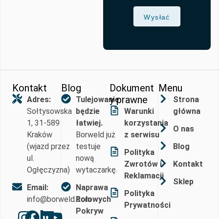
Wysłać
Kontakt
Blog
Dokument
Menu
y prawne
Adres:
Tulejowanie
Strona
Sołtysowska
będzie
Warunki
główna
1, 31-589
łatwiej.
korzystania
O nas
Kraków
Borweld już
z serwisu
(wjazd przez
testuje
Blog
Polityka
ul.
nową
Zwrotów i
Kontakt
Ogłęczyzna)
wytaczarkę.
Reklamacji
Sklep
Email:
Naprawa
Polityka
info@borweld.com
Rolowych
Prywatności
Pokryw