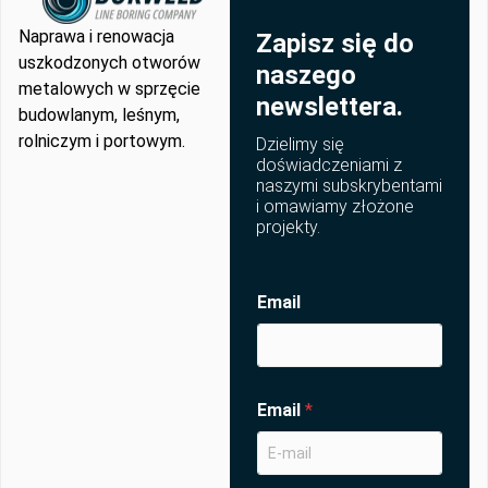
Naprawa i renowacja
Zapisz się do
uszkodzonych otworów
naszego
metalowych w sprzęcie
newslettera.
budowlanym, leśnym,
rolniczym i portowym.
Dzielimy się
doświadczeniami z
naszymi subskrybentami
i omawiamy złożone
projekty.
Email
Email
*