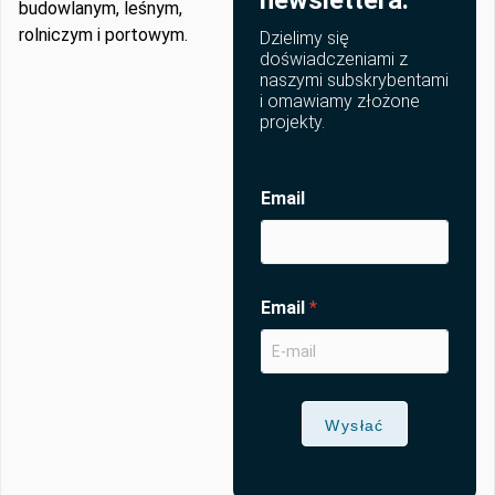
budowlanym, leśnym,
rolniczym i portowym.
Dzielimy się
doświadczeniami z
naszymi subskrybentami
i omawiamy złożone
projekty.
Email
Email
*
Wysłać