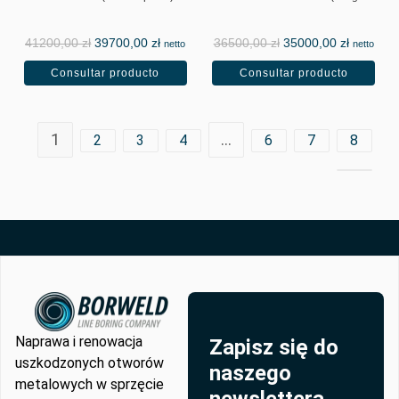
estándar)
41200,00
zł
39700,00
zł
36500,00
zł
35000,00
zł
netto
netto
Consultar producto
Consultar producto
1
…
2
3
4
6
7
8
Naprawa i renowacja
Zapisz się do
uszkodzonych otworów
naszego
metalowych w sprzęcie
newslettera.