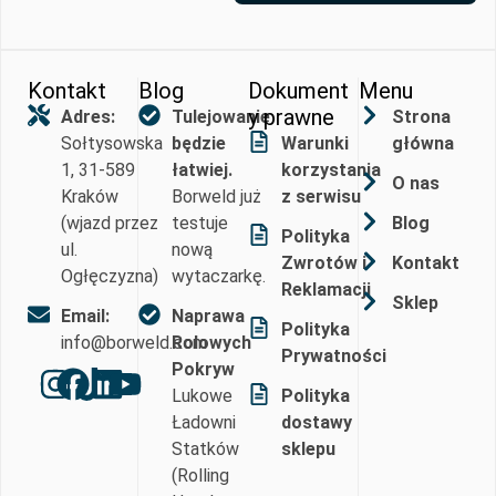
Kontakt
Blog
Dokument
Menu
y prawne
Adres:
Tulejowanie
Strona
Sołtysowska
będzie
Warunki
główna
1, 31-589
łatwiej.
korzystania
O nas
Kraków
Borweld już
z serwisu
(wjazd przez
testuje
Blog
Polityka
ul.
nową
Zwrotów i
Kontakt
Ogłęczyzna)
wytaczarkę.
Reklamacji
Sklep
Email:
Naprawa
Polityka
info@borweld.com
Rolowych
Prywatności
Pokryw
Lukowe
Polityka
Ładowni
dostawy
Statków
sklepu
(Rolling