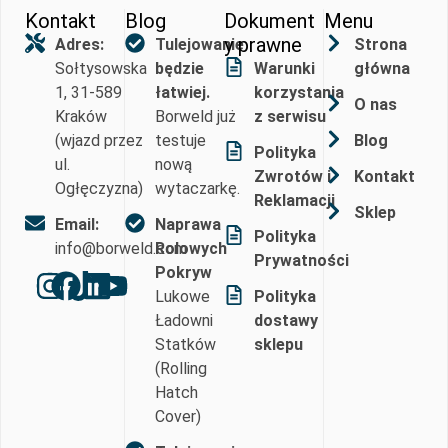
Kontakt
Blog
Dokument
Menu
y prawne
Adres:
Tulejowanie
Strona
Sołtysowska
będzie
Warunki
główna
1, 31-589
łatwiej.
korzystania
O nas
Kraków
Borweld już
z serwisu
(wjazd przez
testuje
Blog
Polityka
ul.
nową
Zwrotów i
Kontakt
Ogłęczyzna)
wytaczarkę.
Reklamacji
Sklep
Email:
Naprawa
Polityka
info@borweld.com
Rolowych
Prywatności
Pokryw
Lukowe
Polityka
Ładowni
dostawy
Statków
sklepu
(Rolling
Hatch
Cover)