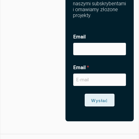
naszymi subskrybentami
i omawiamy złożone
projekty.
Email
Email
*
Wysłać