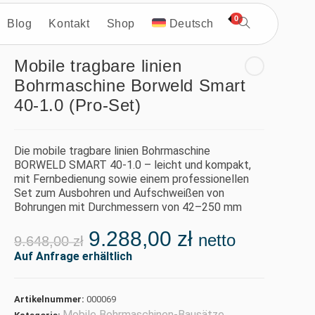
0
Blog
Kontakt
Shop
Deutsch
Mobile tragbare linien
Bohrmaschine Borweld Smart
40-1.0 (Pro-Set)
Die mobile tragbare linien Bohrmaschine
BORWELD SMART 40-1.0 – leicht und kompakt,
mit Fernbedienung sowie einem professionellen
Set zum Ausbohren und Aufschweißen von
Bohrungen mit Durchmessern von 42–250 mm
9.288,00
zł
netto
9.648,00
zł
Auf Anfrage erhältlich
Artikelnummer:
000069
Mobile Bohrmaschinen-Bausätze