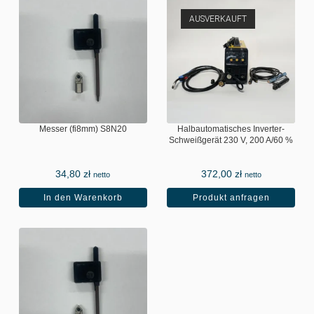
AUSVERKAUFT
Messer (fi8mm) S8N20
Halbautomatisches Inverter-
Schweißgerät 230 V, 200 A/60 %
(für Drahtstärken von 0,8 mm und
1,0 mm). Leicht – 10,7 kg
34,80
zł
372,00
zł
netto
netto
In den Warenkorb
Produkt anfragen