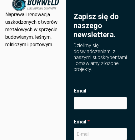
Naprawa i renowacja
Zapisz się do
uszkodzonych otworów
naszego
metalowych w sprzęcie
newslettera.
budowlanym, leśnym,
rolniczym i portowym.
Dzielimy się
doświadczeniami z
naszymi subskrybentami
i omawiamy złożone
projekty.
Email
Email
*