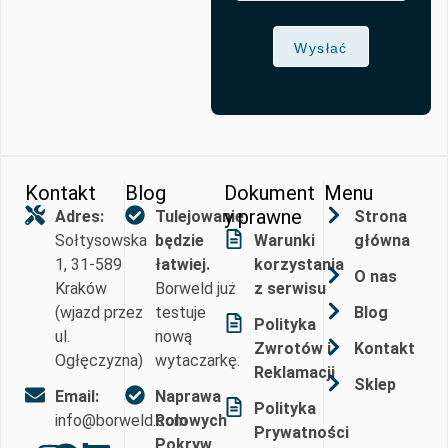
Wysłać
Kontakt
Blog
Dokument
Menu
y prawne
Adres:
Tulejowanie
Strona
Sołtysowska
będzie
Warunki
główna
1, 31-589
łatwiej.
korzystania
O nas
Kraków
Borweld już
z serwisu
(wjazd przez
testuje
Blog
Polityka
ul.
nową
Zwrotów i
Kontakt
Ogłęczyzna)
wytaczarkę.
Reklamacji
Sklep
Email:
Naprawa
Polityka
info@borweld.com
Rolowych
Prywatności
Pokryw