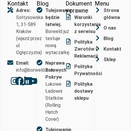
Kontakt
Blog
Dokument
Menu
y prawne
Adres:
Tulejowanie
Strona
Sołtysowska
będzie
Warunki
główna
1, 31-589
łatwiej.
korzystania
O nas
Kraków
Borweld już
z serwisu
(wjazd przez
testuje
Blog
Polityka
ul.
nową
Zwrotów i
Kontakt
Ogłęczyzna)
wytaczarkę.
Reklamacji
Sklep
Email:
Naprawa
Polityka
info@borweld.com
Rolowych
Prywatności
Pokryw
Lukowe
Polityka
Ładowni
dostawy
Statków
sklepu
(Rolling
Hatch
Cover)
Tulejowanie