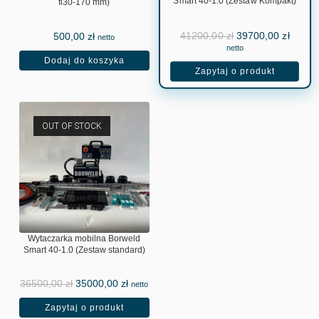
Smart 40-1.0 (Zestaw Kompakt)
fi30-170 mm)
41200,00
zł
39700,00
zł
500,00
zł
netto
netto
Dodaj do koszyka
Zapytaj o produkt
OUT OF STOCK
Wytaczarka mobilna Borweld
Smart 40-1.0 (Zestaw standard)
36500,00
zł
35000,00
zł
netto
Zapytaj o produkt