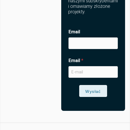
naszymi subskrybentami
i omawiamy złożone
projekty.
Email
Email
*
Wysłać