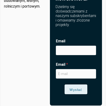
budowlanym, leśnym,
rolniczym i portowym.
Dzielimy się
doświadczeniami z
naszymi subskrybentami
i omawiamy złożone
projekty.
Email
Email
*
Wysłać