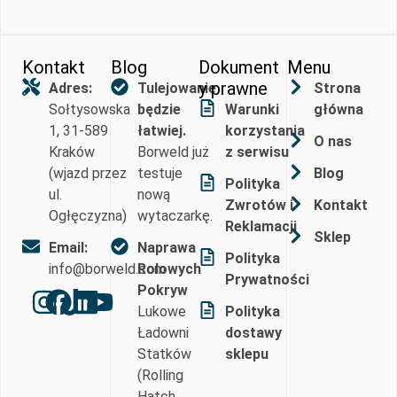
Kontakt
Blog
Dokument
Menu
y prawne
Adres:
Tulejowanie
Strona
Sołtysowska
będzie
Warunki
główna
1, 31-589
łatwiej.
korzystania
O nas
Kraków
Borweld już
z serwisu
(wjazd przez
testuje
Blog
Polityka
ul.
nową
Zwrotów i
Kontakt
Ogłęczyzna)
wytaczarkę.
Reklamacji
Sklep
Email:
Naprawa
Polityka
info@borweld.com
Rolowych
Prywatności
Pokryw
Lukowe
Polityka
Ładowni
dostawy
Statków
sklepu
(Rolling
Hatch