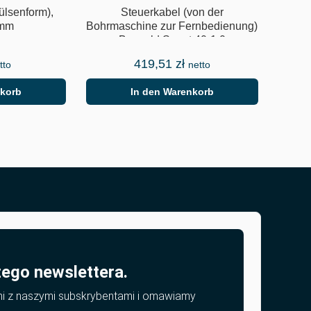
lsenform),
Steuerkabel (von der
 mm
Bohrmaschine zur Fernbedienung)
Borweld Smart 40-1.0
419,51
zł
tto
netto
nkorb
In den Warenkorb
zego newslettera.
mi z naszymi subskrybentami i omawiamy