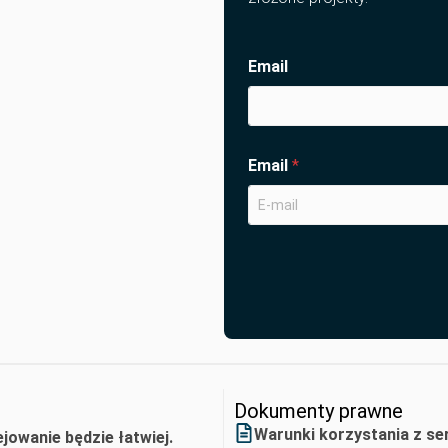
Email
Email
*
Dokumenty prawne
Warunki korzystania z se
ejowanie będzie łatwiej.