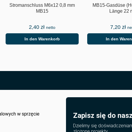
Stromanschluss M6x12 0,8 mm
MB15-Gasdüse (Hü
MB15
Länge 22
2,40
zł
7,20
zł
netto
ne
In den Warenkorb
In den Ware
alowych w sprzęcie
Zapisz się do nas
Dzielimy się doświadczenia
złożone projekty.