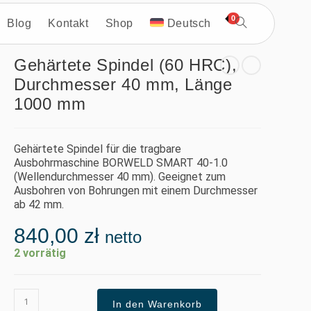
0
Blog
Kontakt
Shop
Deutsch
Gehärtete Spindel (60 HRC),
Durchmesser 40 mm, Länge
1000 mm
Gehärtete Spindel für die tragbare
Ausbohrmaschine BORWELD SMART 40-1.0
(Wellendurchmesser 40 mm). Geeignet zum
Ausbohren von Bohrungen mit einem Durchmesser
ab 42 mm.
840,00
zł
netto
2 vorrätig
In den Warenkorb