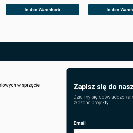
In den Warenkorb
In den Ware
alowych w sprzęcie
Zapisz się do nas
Dzielimy się doświadczenia
złożone projekty.
Email