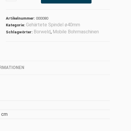
Artikelnummer:
000080
Gehärtete Spindel ø40mm
Kategorie:
Borweld
Mobile Bohrmaschinen
Schlagwörter:
,
ORMATIONEN
5 cm