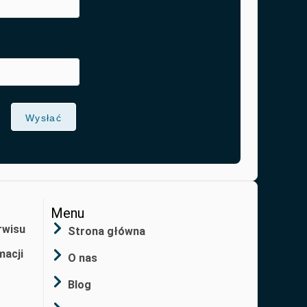
Wysłać
Menu
rwisu
Strona główna
macji
O nas
Blog