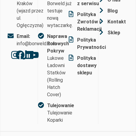
Kraków
Borweld już
z serwisu
(wjazd przez
testuje
Blog
Polityka
ul.
nową
Zwrotów i
Kontakt
Ogłęczyzna)
wytaczarkę.
Reklamacji
Sklep
Email:
Naprawa
Polityka
info@borweld.com
Rolowych
Prywatności
Pokryw
Lukowe
Polityka
Ładowni
dostawy
Statków
sklepu
(Rolling
Hatch
Cover)
Tulejowanie
Tulejowanie
Koparki