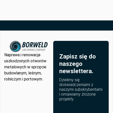
Naprawa i renowacja
Zapisz się do
uszkodzonych otworów
naszego
metalowych w sprzęcie
newslettera.
budowlanym, leśnym,
rolniczym i portowym.
Dzielimy się
doświadczeniami z
naszymi subskrybentami
i omawiamy złożone
projekty.