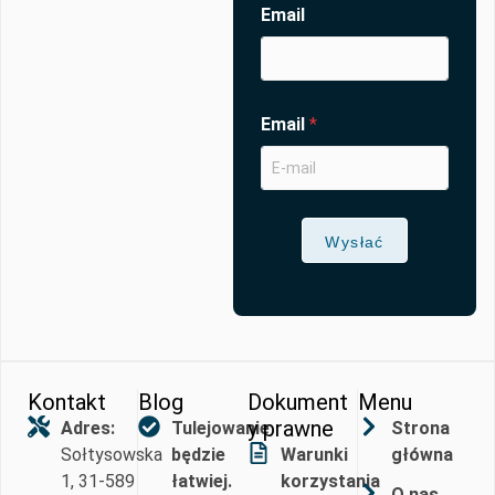
Email
Email
*
Wysłać
Kontakt
Blog
Dokument
Menu
y prawne
Adres:
Tulejowanie
Strona
Sołtysowska
będzie
Warunki
główna
1, 31-589
łatwiej.
korzystania
O nas