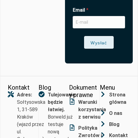
Email
*
Wysłać
Kontakt
Blog
Dokument
Menu
y prawne
Adres:
Tulejowanie
Strona
Sołtysowska
będzie
Warunki
główna
1, 31-589
łatwiej.
korzystania
O nas
Kraków
Borweld już
z serwisu
(wjazd przez
testuje
Blog
Polityka
ul.
nową
Zwrotów i
Kontakt