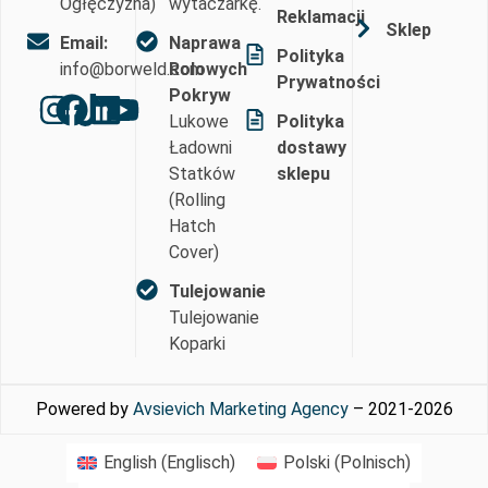
Ogłęczyzna)
wytaczarkę.
Reklamacji
Sklep
Email:
Naprawa
Polityka
info@borweld.com
Rolowych
Prywatności
Pokryw
Lukowe
Polityka
Ładowni
dostawy
Statków
sklepu
(Rolling
Hatch
Cover)
Tulejowanie
Tulejowanie
Koparki
Powered by
Avsievich Marketing Agency
– 2021-2026
English
(
Englisch
)
Polski
(
Polnisch
)