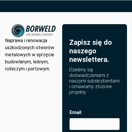
Naprawa i renowacja
Zapisz się do
uszkodzonych otworów
naszego
metalowych w sprzęcie
newslettera.
budowlanym, leśnym,
rolniczym i portowym.
Dzielimy się
doświadczeniami z
naszymi subskrybentami
i omawiamy złożone
projekty.
Email